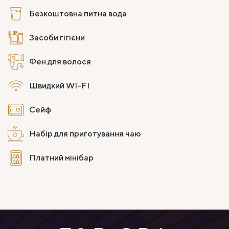
Безкоштовна питна вода
Засоби гігієни
Фен для волося
Швидкий WI-FI
Сейф
Набір для приготування чаю
Платний мінібар