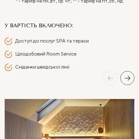
* - тариф на пн.,вт., ср. чт.; ** - тариф на пт.,сб., нд.
У ВАРТІСТЬ ВКЛЮЧЕНО:
Доступ до послуг SPA та тераси
Цілодобовий Room Service
Сніданки шведської лінії