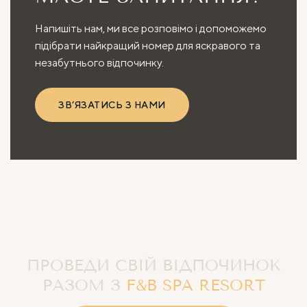
Напишіть нам, ми все розповімо і допоможемо
підібрати найкращий номер для яскравого та
незабутнього відпочинку.
ЗВ’ЯЗАТИСЬ З НАМИ
ПРОВЕДИ СВІЙ ВІДПОЧИНОК
РАЗОМ З
F&B SPA RESORT