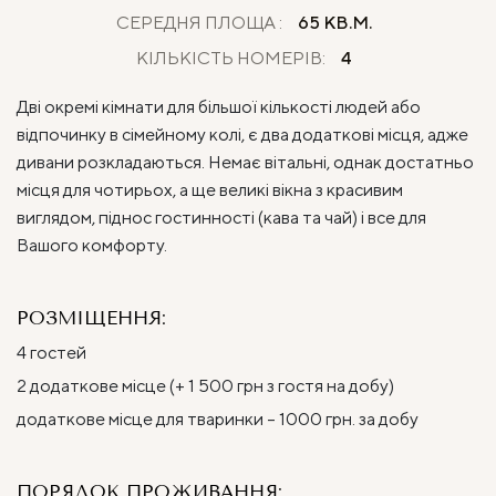
СЕРЕДНЯ ПЛОЩА :
65 КВ.М.
КІЛЬКІСТЬ НОМЕРІВ:
4
Дві окремі кімнати для більшої кількості людей або
відпочинку в сімейному колі, є два додаткові місця, адже
дивани розкладаються. Немає вітальні, однак достатньо
місця для чотирьох, а ще великі вікна з красивим
виглядом, піднос гостинності (кава та чай) і все для
Вашого комфорту.
РОЗМІЩЕННЯ:
4 гостей
2 додаткове місце (+ 1 500 грн з гостя на добу)
додаткове місце для тваринки – 1000 грн. за добу
ПОРЯДОК ПРОЖИВАННЯ: