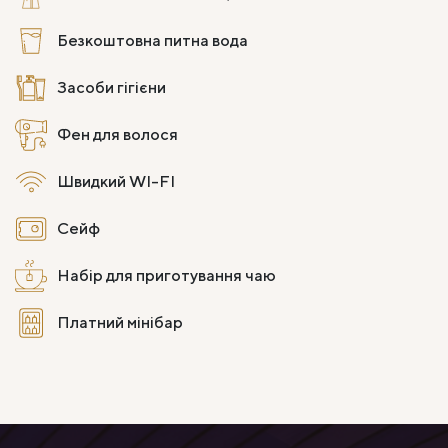
Безкоштовна питна вода
Засоби гігієни
Фен для волося
Швидкий WI-FI
Сейф
Набір для приготування чаю
Платний мінібар