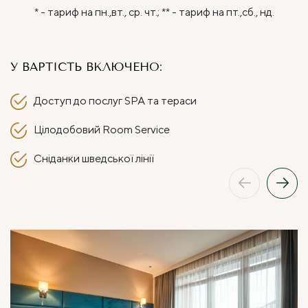
* - тариф на пн.,вт., ср. чт.; ** - тариф на пт.,сб., нд.
У ВАРТІСТЬ ВКЛЮЧЕНО:
Доступ до послуг SPA та тераси
Цілодобовий Room Service
Сніданки шведської лінії