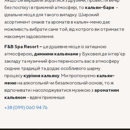
Якщо Ви вирішили зібратися з друзями, провести вечір
без поспіху і в приємній атмосфері, то
кальян-бари
–
ідеальне місце для такого випадку. Широкий
асортимент смаків та ароматів в кальян-меню дає
можливість вибрати саме той, від котрого ви отримаєте
максимум задоволення.
F
&
B
Spa
Resort
–
це душевне місце із затишною
атмосферою
, димними кальянами
у Буковелі де інтер’єр
закладу та музичний фон переносить вас в атмосферу
східних традицій та додає особливого шарму
процесу
куріння кальяну
. Ми пропонуємо
кальян-
меню
на алкогольній чи безалкогольній основі, то ж
відпочивати і насолоджуватися музикою з
ароматним
кальяном
– вдвічі приємніше.
+38 (099) 060 94 76