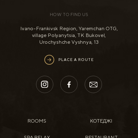
HOW TO FIND US
Ivano-Frankivsk Region, Yaremchan OTG,
village Polyanytsia, TK Bukovel,
Urochyshche Vyshnya, 13
PLACE A ROUTE
ROOMS
КОТЕДЖІ
SPA RELAX
RESTAURANT