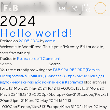
Month:
May
EN
2024
Hello world!
Posted on
20.05.2024
by
admin
Welcome to WordPress. This is your first entry. Edit or delete,
then start writing!
on
Posted in
Без категорії
1 Comment
Search
Привіт,
for:
світ!
You are currently browsing the
F&B SPA RESORT (Fomich
Hotel) готель в Поляниці (Буковель) - прекрасне місце для
відпочинку з сім'єю або компанією в Карпатах!
blog archives
for #!31Mon, 20 May 2024 18:12:13 +0300p1331#31Mon, 20
May 2024 18:12:13 +0300p-6Europe/Kiev3131Europe/Kievx31
20pm31pm-31Mon, 20 May 2024 18:12:13
+0300p6Europe/Kiev3131Europe/Kievx312024Mon, 20 May