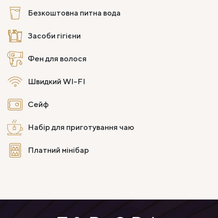
Безкоштовна питна вода
Засоби гігієни
Фен для волося
Швидкий WI-FI
Сейф
Набір для приготування чаю
Платний мінібар