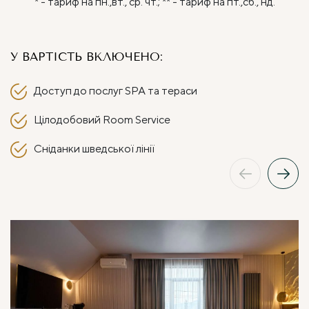
* - тариф на пн.,вт., ср. чт.; ** - тариф на пт.,сб., нд.
У ВАРТІСТЬ ВКЛЮЧЕНО:
Доступ до послуг SPA та тераси
Цілодобовий Room Service
Сніданки шведської лінії